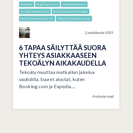
Tekoäly
Digitaalisuus
Jakelukanavat
Asiakasymmärrys
Suoravarausstrategia
Hotellimarkkinointi
Tekoäly Matkailussa
2 joulukuuta 2025
6 TAPAA SÄILYTTÄÄ SUORA
YHTEYS ASIAKKAASEEN
TEKOÄLYN AIKAKAUDELLA
Tekoäly muuttaa matkailun jakelua
vauhdilla. Suuret alustat, kuten
Booking.com ja Expedia,...
4 minute read