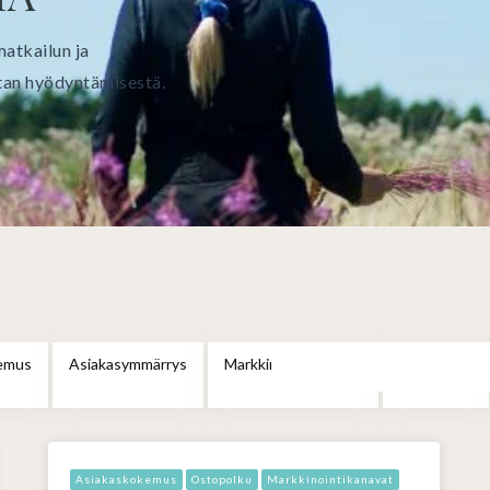
matkailun ja
tan hyödyntämisestä.
emus
Asiakasymmärrys
Markkinointikanavat
Ostopolku
Asiakaskokemus
Ostopolku
Markkinointikanavat