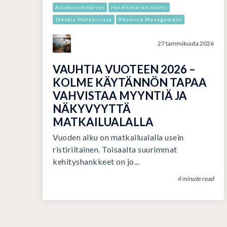
Asiakasymmärrys
Hotellimarkkinointi
Tekoäly Matkailussa
Revenue Management
27 tammikuuta 2026
VAUHTIA VUOTEEN 2026 –
KOLME KÄYTÄNNÖN TAPAA
VAHVISTAA MYYNTIÄ JA
NÄKYVYYTTÄ
MATKAILUALALLA
Vuoden alku on matkailualalla usein
ristiriitainen. Toisaalta suurimmat
kehityshankkeet on jo...
4 minute read