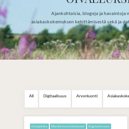
Ajankohtaisia, blogeja ja havaintoja 
asiakaskokemuksen kehittämisestä sekä ja da
All
Digitaalisuus
Arvonluonti
Asiakaskok
Ostopolku
Markkinointikanavat
Digitaalisuus