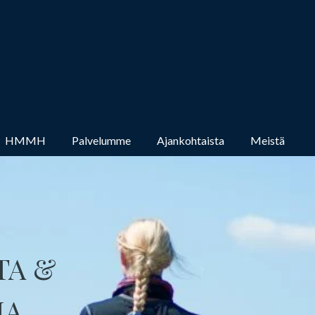
HMMH
Palvelumme
Ajankohtaista
Meistä
TA &
IA