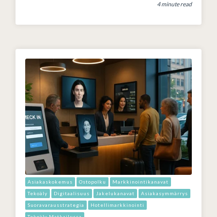
4 minute read
Asiakaskokemus
Ostopolku
Markkinointikanavat
Tekoäly
Digitaalisuus
Jakelukanavat
Asiakasymmärrys
Suoravarausstrategia
Hotellimarkkinointi
Tekoäly Matkailussa