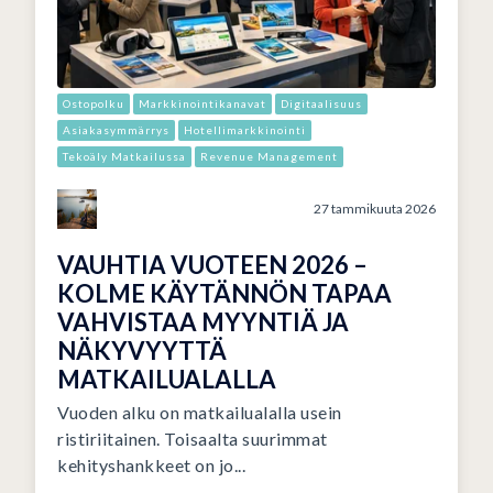
Ostopolku
Markkinointikanavat
Digitaalisuus
Asiakasymmärrys
Hotellimarkkinointi
Tekoäly Matkailussa
Revenue Management
27 tammikuuta 2026
VAUHTIA VUOTEEN 2026 –
KOLME KÄYTÄNNÖN TAPAA
VAHVISTAA MYYNTIÄ JA
NÄKYVYYTTÄ
MATKAILUALALLA
Vuoden alku on matkailualalla usein
ristiriitainen. Toisaalta suurimmat
kehityshankkeet on jo...