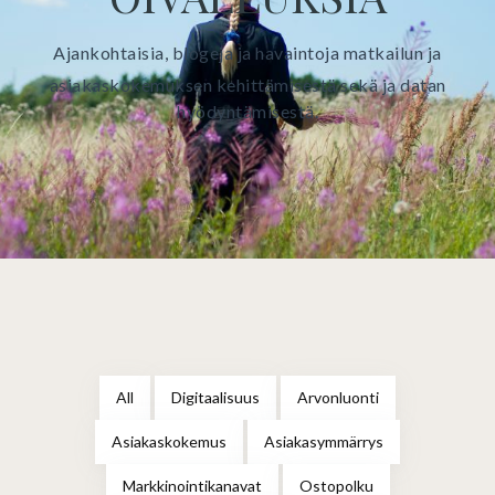
Ajankohtaisia, blogeja ja havaintoja matkailun ja
asiakaskokemuksen kehittämisestä sekä ja datan
hyödyntämisestä.
All
Digitaalisuus
Arvonluonti
Asiakaskokemus
Asiakasymmärrys
Markkinointikanavat
Ostopolku